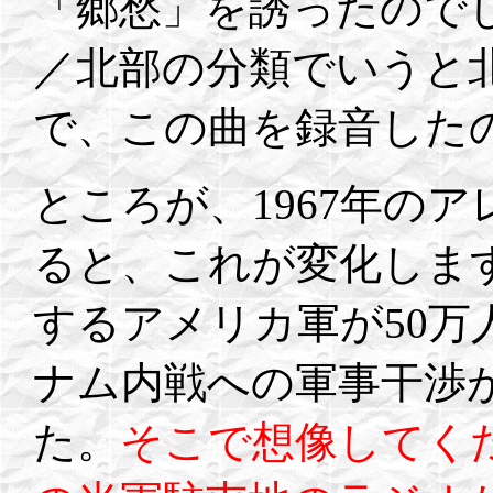
「郷愁」を誘ったので
／北部の分類でいうと
で、この曲を録音した
ところが、1967年の
ると、これが変化します
するアメリカ軍が50
ナム内戦への軍事干渉
た。
そこで想像してく