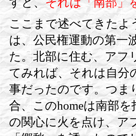
すと、
それは「南部」
ここまで述べてきたよ
は、公民権運動の第一
た。北部に住む、アフ
てみれば、それは自分の
事だったのです。つまり
合、このhomeは南部
の関心に火を点け、ア