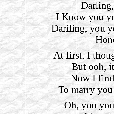
Darling,
I Know you yo
Dariling, you y
Hone
At first, I thou
But ooh, it
Now I find
To marry you
Oh, you you