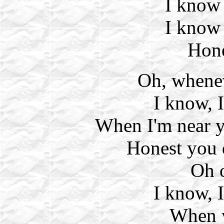
I know
I know
Hone
Oh, whenev
I know, 
When I'm near 
Honest you 
Oh 
I know, 
When 