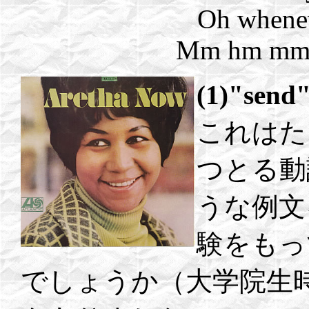
Oh whenev
Mm hm mm 
(1)"se
これはた
つとる動
うな例文
験をもっ
でしょうか（大学院生